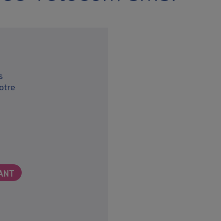
s
otre
ANT