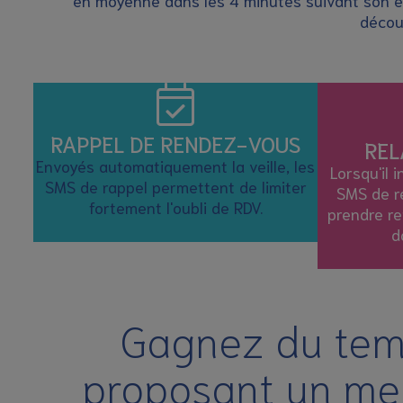
en moyenne dans les 4 minutes suivant son en
décou
RAPPEL DE RENDEZ-VOUS
REL
Envoyés automatiquement la veille, les
Lorsqu'il 
SMS de rappel permettent de limiter
SMS de re
fortement l'oubli de RDV.
prendre r
d
Gagnez du temp
proposant un mei