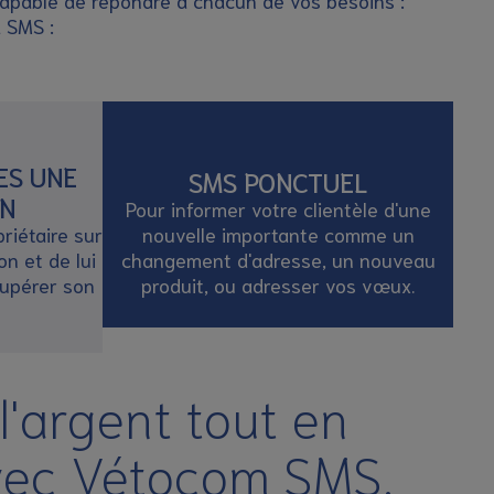
capable de répondre à chacun de vos besoins :
 SMS :
ES UNE
SMS PONCTUEL
ON
Pour informer votre clientèle d'une
priétaire sur
nouvelle importante comme un
on et de lui
changement d'adresse, un nouveau
cupérer son
produit, ou adresser vos vœux.
'argent tout en
avec Vétocom SMS.