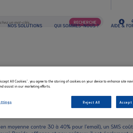
RECHERCHE
NOS SOLUTIONS
QUI SOMMES-NOUS ?
AIDE & F
Accept All Cookies”, you agree to the storing of cookies on your device to enhance site nav
nd assist in our marketing efforts.
quez efficacement auprès de vos
ettings
Reject All
Accept 
en moyenne contre 30 à 40% pour l'email), un SMS coûte