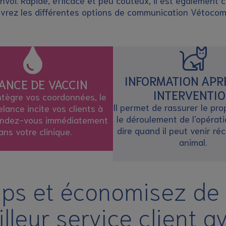
voi. Rapide, efficace et peu coûteux, il est également 
vrez les différentes options de communication Vétocom
INFORMATION APR
ANCE DE VACCIN
INTERVENTI
intègre vos coordonnées, le
Il permet de rassurer le pro
lance incite vos clients à
le déroulement de l'opérati
endez-vous immédiatement
dire quand il peut venir ré
ans votre clinique.
animal.
s et économisez de l
lleur service client 