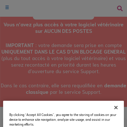
Vous n’avez plus accès à votre logiciel vétérinaire
sur
AUCUN DES POSTES
IMPORTANT
: votre demande sera prise en compte
UNIQUEMENT DANS LE CAS D’UN BLOCAGE GENERAL
(plus du tout accès à votre logiciel vétérinaire) et vous
serez recontacté en priorité durant les heures
d’ouverture du service Support.
Dans le cas contraire, elle sera requalifiée en
demande
classique
par le service Support.
By clicking “Accept All Cookies”, you agree to the storing of cookies on your
device to enhance site navigation, analyze site usage, and assist in our
marketing efforts.