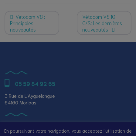
Vétocom V8 :
Vétocom V8.10
Principales
C/S: Les dernières
nouveautés
nouveautés
05 59 84 92 65
3 Rue de L'Ayguelongue
64160 Morlaas
Accès au centre d’aide
Plan du site
En poursuivant votre navigation, vous acceptez l'utilisation de
Accès Blog
Mentions légales