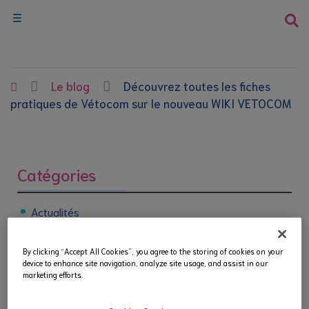
Le blog
Découvrez toutes les fiches
pratiques de Vétocom sur le nouveau WIKI VETOCOM
Catégories
Actualités
Astuces
By clicking “Accept All Cookies”, you agree to the storing of cookies on your
device to enhance site navigation, analyze site usage, and assist in our
marketing efforts.
Congrès
Formation